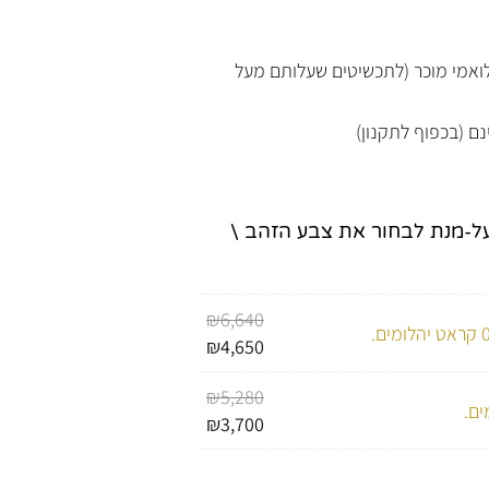
נלואמי מוכר (לתכשיטים שעלותם מעל
נם (בכפוף לתקנון)
על-מנת לבחור את צבע הזהב \
₪
6,640
₪
4,650
₪
5,280
₪
3,700