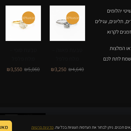
יטי יהלומים
מבצע
30%
מבצע
30%
ם, תליונים, עגילים
זמנים לקרוא
או המלצות
טבעת פאווה –
טבעת סופי –
מלח פלפל
מלח פלפל
נשמח לתת לכם
₪
3,550
₪
5,060
₪
3,250
₪
4,640
 נבנה ע"י
מאשר
אים תכנים. ניתן לבחור את העדפות העוגיות בכל עת.
מדיניות פרטיות