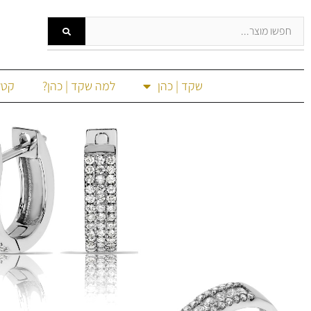
שקד | כהן
למה שקד | כהן?
קטל