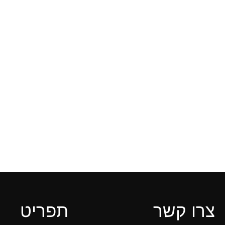
אמרלד. בכולם היה יחס מעולה, גמישות ב
בחירת ועיצוב התכשיטים וכמובן העבודה
טבעות והעגילים שיצאו פשוט יפיפיים!” תו
שקד!
דימה זולוטריוב
צרו קשר
תפריט