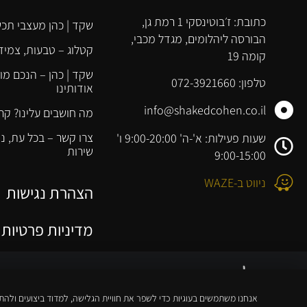
כתובת: ז׳בוטינסקי 1 רמת גן,
שקד | כהן מעצבי תכש
הבורסה ליהלומים, מגדל מכבי,
קטלוג – טבעות, צמידי
קומה 19
שקד | כהן – הנכם מו
טלפון: 072-3921660
אודותינו
info@shakedcohen.co.il
מה חושבים עלינו? קר
צרו קשר – בכל עת, 
שעות פעילות: א'-ה' 9:00-20:00 ו'
שירות
9:00-15:00
ניווט ב-WAZE
הצהרת נגישות
מדיניות פרטיות
כל הזכויות שמורות © ט.ל.ח
–
אנחנו משתמשים בעוגיות כדי לשפר את חוויית הגלישה, למדוד ביצועים ולהת