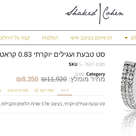
וג
תכשיטים בעיצוב אישי
המלצות
קצת על היהלום
סט טבעת ועגילים יוקרתי 0.83 קראט.
SKU
S - 7637-1585
Category
סטים
מחיר מומלץ:
11,920
₪
8,350
₪
תיאור
חוות דעת (0)
מפרט תכשיט
א
סט טבעת ועגילים יוקרתי, בעיצוב של 3 שורות יהלומים מקבילות. סה"כ 123 יהלומים במשקל 0.83 קראט.