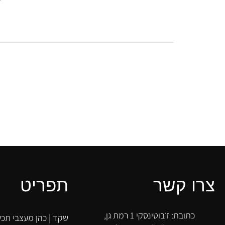
צרו קשר
תפריט
כתובת: ז׳בוטינסקי 1 רמת גן,
שקד | כהן מעצבי תכש