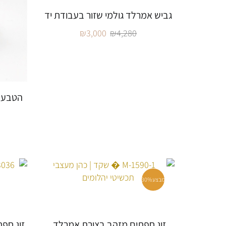
גביש אמרלד גולמי שזור בעבודת יד
₪
3,000
₪
4,280
הטבעת
מבצע
30%
זוג חפתים מזהב בצורת אמרלד,
זוג חפ