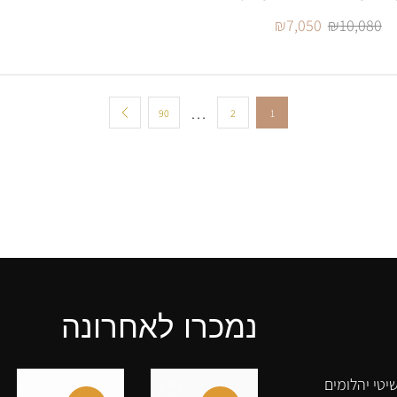
₪
7,050
₪
10,080
…
90
2
1
נמכרו לאחרונה
יטי יהלומים