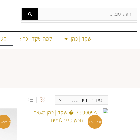
שקד | כהן
למה שקד | כהן?
קטל
מבצע
30%
מבצע
0%