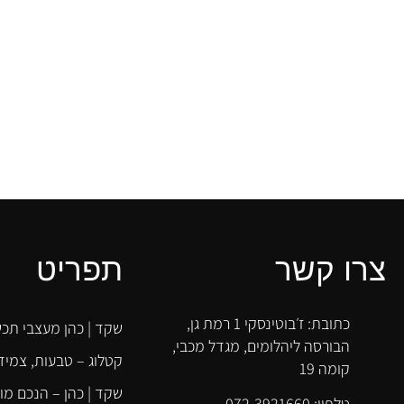
שקד!
דימה זולוטריוב
צרו קשר
תפריט
כתובת: ז׳בוטינסקי 1 רמת גן,
שקד | כהן מעצבי תכש
הבורסה ליהלומים, מגדל מכבי,
קטלוג – טבעות, צמידי
קומה 19
שקד | כהן – הנכם מו
טלפון: 072-3921660