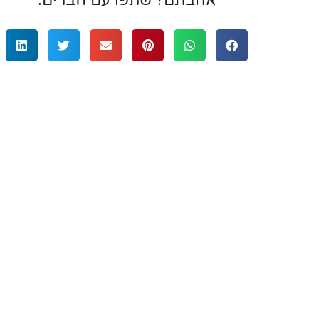
אהבתם? שתפו עם חברים:
רציתי לשתף בשירות מעולה ואיש מקצוע
מאוד שעזר לי לפנק את אשתי באירועים משמע
קניתי 3 מתנות שקשורות לתכשיטים עם 
אמרלד. בכולם היה יחס מעולה, גמישות ב
בחירת ועיצוב התכשיטים וכמובן העבודה
טבעות והעגילים שיצאו פשוט יפיפיים!” תו