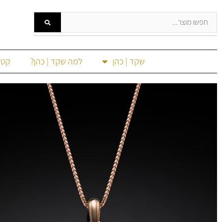
שקד | כהן
למה שקד | כהן?
קטל