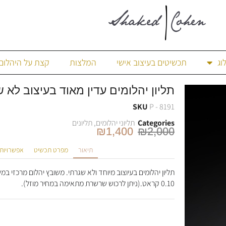
וג
תכשיטים בעיצוב אישי
המלצות
קצת על היהלום
תליון יהלומים עדין מאוד בעיצוב לא שגרתי 0.14 קראט
SKU
P - 8191
Categories
תליוני יהלומים
,
תליונים
₪
1,400
₪
2,000
תיאור
מפרט תכשיט
אפשרויות
0.10 קראט.(ניתן לרכוש שרשרת מתאימה במחיר מוזל).