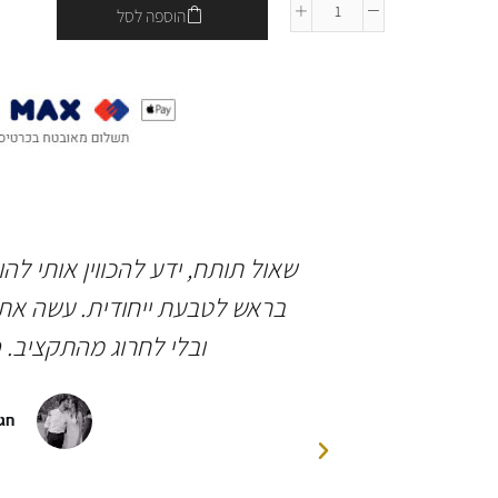
הוספה לסל
 ברמה גבוהה
שאול תותח, ידע להכווין אותי לה
ותיים בחיינו.
בראש לטבעת ייחודית. עשה את 
יהלומים ואבן
ובלי לחרוג מהתקציב. 
פגישות לצורך
 הסופית של
חגי
דה רבה לשאולי