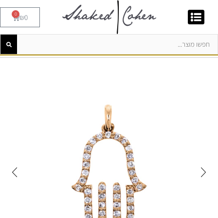
0
₪
0