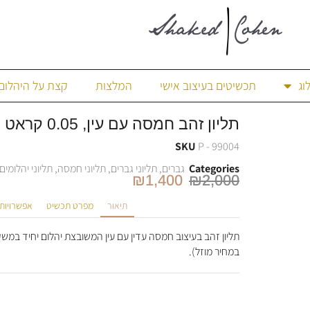
וג
תכשיטים בעיצוב אישי
המלצות
קצת על היהלום
תליון זהב חמסה עם עין, 0.05 קראט יהלומים.
SKU
P - 99004
Categories
גברים
,
תליוני גברים
,
תליוני חמסה
,
תליוני יהלומים
₪
1,400
₪
2,000
תיאור
מפרט תכשיט
אפשרויות
במחיר מוזל).