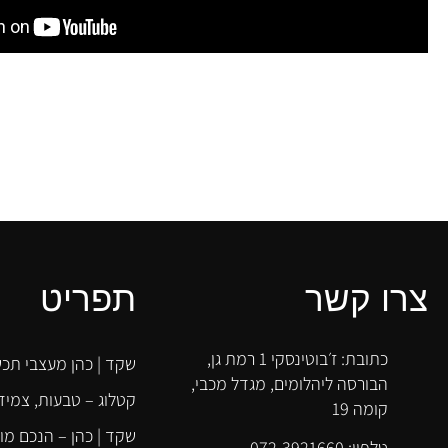
שקד!
דימה זולוטריוב
צרו קשר
תפריט
כתובת: ז׳בוטינסקי 1 רמת גן,
שקד | כהן מעצבי תכש
הבורסה ליהלומים, מגדל מכבי,
קטלוג – טבעות, צמידי
קומה 19
שקד | כהן – הנכם מו
טלפון: 072-3921660