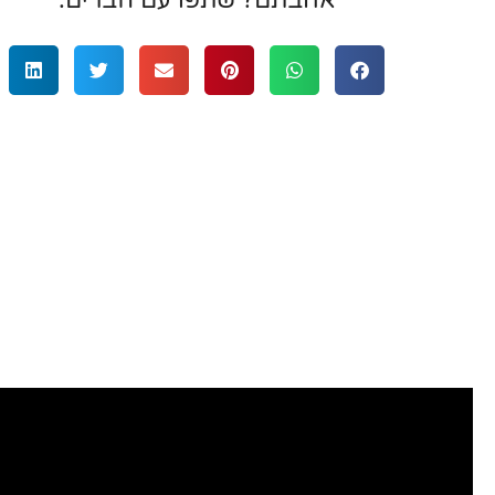
אהבתם? שתפו עם חברים:
רציתי לשתף בשירות מעולה ואיש מקצוע
מאוד שעזר לי לפנק את אשתי באירועים משמע
קניתי 3 מתנות שקשורות לתכשיטים עם 
אמרלד. בכולם היה יחס מעולה, גמישות ב
בחירת ועיצוב התכשיטים וכמובן העבודה
טבעות והעגילים שיצאו פשוט יפיפיים!” תו