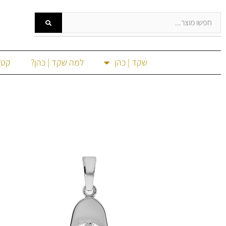
שקד | כהן
למה שקד | כהן?
קטל