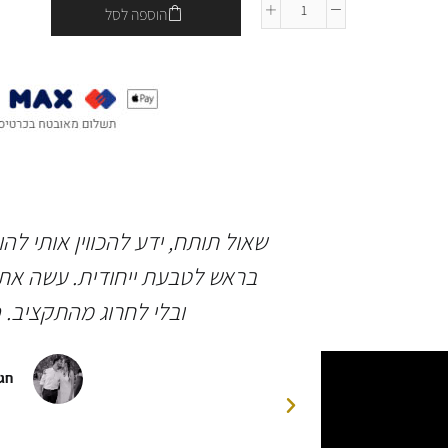
הוספה לסל
 ברמה גבוהה
שאול תותח, ידע להכווין אותי לה
ותיים בחיינו.
בראש לטבעת ייחודית. עשה את 
יהלומים ואבן
ובלי לחרוג מהתקציב. 
פגישות לצורך
 הסופית של
חגי
דה רבה לשאולי