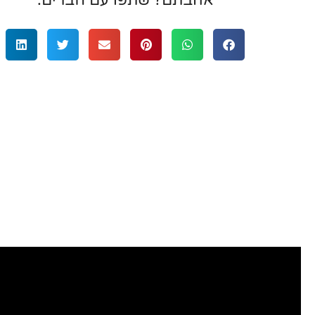
אהבתם? שתפו עם חברים:
רציתי לשתף בשירות מעולה ואיש מקצוע
מאוד שעזר לי לפנק את אשתי באירועים משמע
קניתי 3 מתנות שקשורות לתכשיטים עם 
אמרלד. בכולם היה יחס מעולה, גמישות ב
בחירת ועיצוב התכשיטים וכמובן העבודה
טבעות והעגילים שיצאו פשוט יפיפיים!” תו