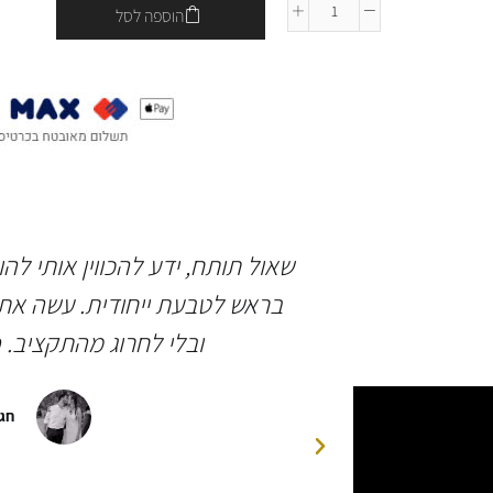
הוספה לסל
 ברמה גבוהה
שאול תותח, ידע להכווין אותי לה
ותיים בחיינו.
בראש לטבעת ייחודית. עשה את 
יהלומים ואבן
ובלי לחרוג מהתקציב. 
פגישות לצורך
 הסופית של
חגי
דה רבה לשאולי