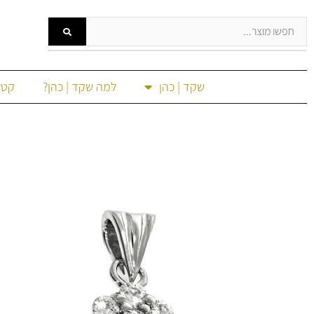
שקד | כהן
למה שקד | כהן?
קטל