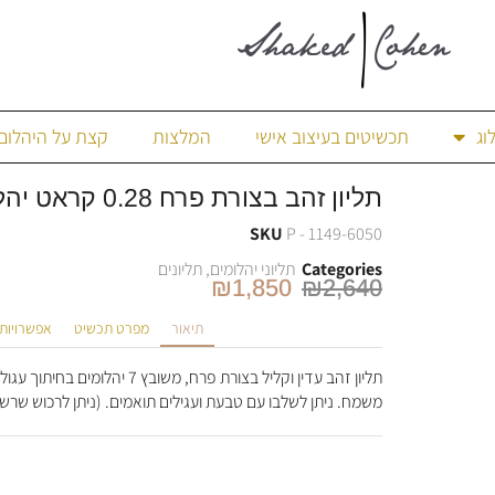
וג
תכשיטים בעיצוב אישי
המלצות
קצת על היהלום
תליון זהב בצורת פרח 0.28 קראט יהלומים
SKU
P - 1149-6050
Categories
תליוני יהלומים
,
תליונים
₪
1,850
₪
2,640
תיאור
מפרט תכשיט
אפשרויות
משמח. ניתן לשלבו עם טבעת ועגילים תואמים. (ניתן לרכוש שרש