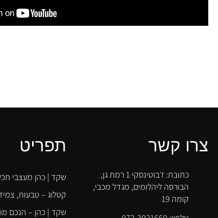
שקד!
דימה זולוטריוב
צרו קשר
תפריט
כתובת: ז׳בוטינסקי 1 רמת גן,
שקד | כהן מעצבי תכש
הבורסה ליהלומים, מגדל מכבי,
קטלוג – טבעות, צמידי
קומה 19
שקד | כהן – הנכם מו
טלפון: 072-3921660