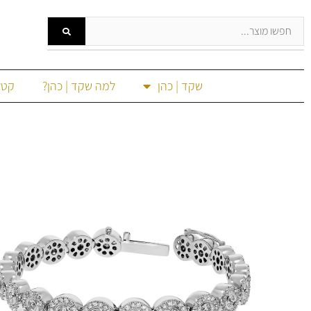
שקד | כהן
למה שקד | כהן?
קטל