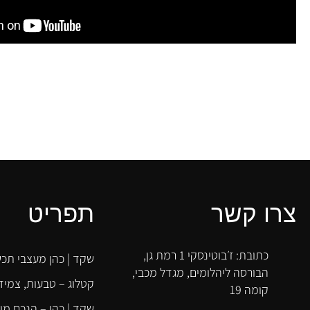
שקד!
דימה זולוטריוב
צרו קשר
תפריט
כתובת: ז׳בוטינסקי 1 רמת גן,
שקד | כהן מעצבי תכש
הבורסה ליהלומים, מגדל מכבי,
קטלוג – טבעות, צמידי
קומה 19
שקד | כהן – הנכם מו