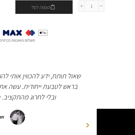
הוספה לסל
 ברמה גבוהה
שאול תותח, ידע להכווין אותי לה
ותיים בחיינו.
בראש לטבעת ייחודית. עשה את 
יהלומים ואבן
ובלי לחרוג מהתקציב. 
פגישות לצורך
 הסופית של
חגי
דה רבה לשאולי