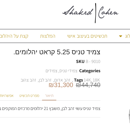
וג
תכשיטים בעיצוב אישי
המלצות
קצת על היהלום
צמיד טניס 5.25 קראט יהלומים.
SKU
B - 9010
Categories
צמידי טניס
,
צמידים
18K
,
14K
Tags
,
זהב אדום
,
זהב לבן
,
זהב צהוב
₪
31,300
₪
44,740
תיאור
מפרט תכשיט
אפשרויות
צמיד טניס עשוי זהב לבן, משובץ 21 יהלומים מרכזים המוקפים ב- 294 יהלומים קטנים למראה עשיר ויוקרתי.