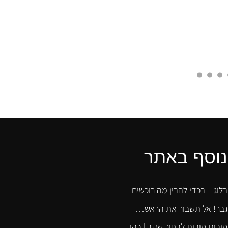
נוסף באתר
בלוג – בכדי להבין מה רוכשים
גבר! אל תשבור את הראש…
סיבות טובות לבחור שקד | כהן