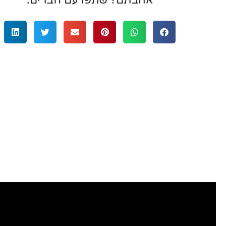
אהבתם? שתפו עם חברים:
רציתי לשתף בשירות מעולה ואיש מקצוע
מאוד שעזר לי לפנק את אשתי באירועים משמע
קניתי 3 מתנות שקשורות לתכשיטים עם 
אמרלד. בכולם היה יחס מעולה, גמישות ב
בחירת ועיצוב התכשיטים וכמובן העבודה
טבעות והעגילים שיצאו פשוט יפיפיים!” תו