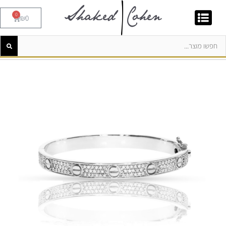
0
₪
0