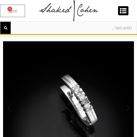
0
₪
0