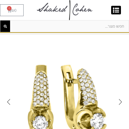
0
₪
0