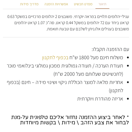
תיאור
מפרט תכשיט
אפשרויות הזמנה
מדריך מידות
עגילי יהלומים תלויים במראה יוקרתי. משובצים 2 יהלומים מרכזיים במשקל 0.63
קראט ביחד עם 72 יהלומים במשקל 0.44 קראט. סה"כ 1.07 קראט יהלומים
משובצים בעגילים אלו.ניתן לשלבם עם טבעת תואמת.
עם ההזמנה תקבלו:
משלוח חינם מעל 1800 ש"ח
בכפוף לתקנון
תעודת הערכה / תעודה גמולוגית ממכון גמולוגי בינלואמי מוכר
(לתכשיטים שעלותם מעל 2000 ש"ח)
אחריות מלאה למוצר הכוללת ניקוי ושינוי מידה – חינם (בכפוף
לתקנון)
אריזה מהודרת ויוקרתית
* לאחר ביצוע ההזמנה נחזור אליכם טלפונית על-מנת
לבחור את צבע הזהב \ מידות \ בקשות מיוחדות