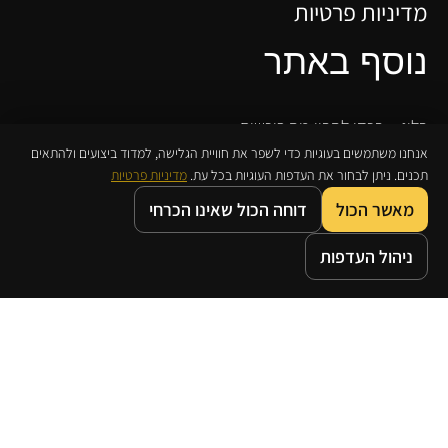
מדיניות פרטיות
נוסף באתר
בלוג – בכדי להבין מה רוכשים
אנחנו משתמשים בעוגיות כדי לשפר את חוויית הגלישה, למדוד ביצועים ולהתאים
גבר! אל תשבור את הראש…
תכנים. ניתן לבחור את העדפות העוגיות בכל עת.
מדיניות פרטיות
סיבות טובות לבחור שקד | כהן
מאשר הכול
דוחה הכול שאינו הכרחי
תכשיטי יהלומים בעיצוב אישי
0
0
ניהול העדפות
מדריך מדידת טבעת
דף הבית
חנות
משאלות
עגלת קניות
מדיניות החזרת מוצרים ואחריות