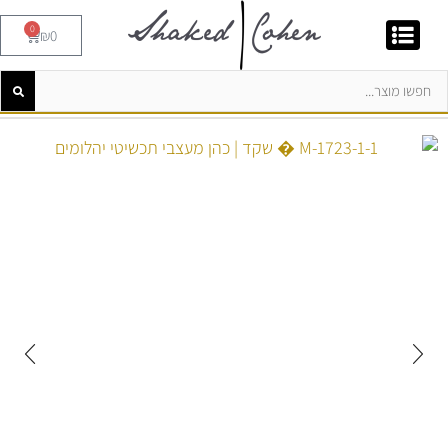
0
₪
0