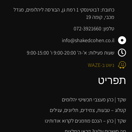
כתובת: ז׳בוטינסקי 1 רמת גן, הבורסה ליהלומים, מגדל
מכבי, קומה 19
טלפון: 072-3921660
info@shakedcohen.co.il
שעות פעילות: א'-ה' 9:00-20:00 ו' 9:00-15:00
ניווט ב-WAZE
תפריט
שקד | כהן מעצבי תכשיטי יהלומים
קטלוג – טבעות, צמידים, תליונים, עגילים
שקד | כהן – הנכם מוזמנים לקרוא אודותינו
מה חושבים עלינו? קראו המלצות