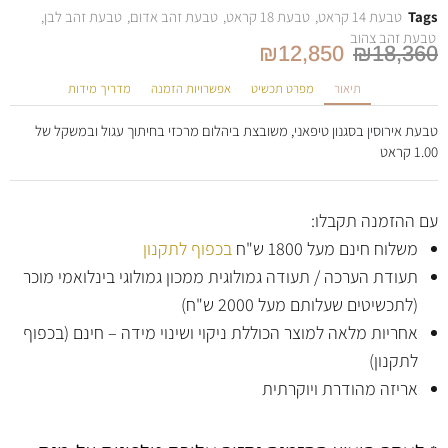
Tags
טבעת 14 קראט
,
טבעת 18 קראט
,
טבעת זהב אדום
,
טבעת זהב לבן
,
טבעת זהב צהוב
₪
12,850
₪
18,360
תיאור
מפרט תכשיט
אפשרויות הזמנה
מדריך מידות
טבעת אירוסין בסגנון טיפאני, משובצת ביהלום מרכזי בחיתוך עגול ובמשקל של
1.00 קראט
עם ההזמנה תקבלו:
משלוח חינם מעל 1800 ש"ח
בכפוף לתקנון
תעודת הערכה / תעודה גמולוגית ממכון גמולוגי בינלואמי מוכר
(לתכשיטים שעלותם מעל 2000 ש"ח)
אחריות מלאה למוצר הכוללת ניקוי ושינוי מידה – חינם (בכפוף
לתקנון)
אריזה מהודרת ויוקרתית