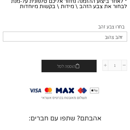
* לאחר ביצוע ההזמנה נחזור אליכם טלפונית על-מנת
לבחור את צבע הזהב \ מידות \ בקשות מיוחדות
בחרו צבע זהב
הוספה לסל
אהבתם? שתפו עם חברים: