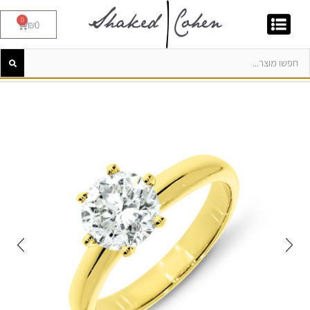
0
₪
0