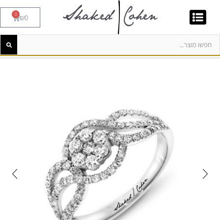
0
₪
0