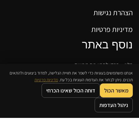
הצהרת נגישות
מדיניות פרטיות
נוסף באתר
בלוג – בכדי להבין מה רוכשים
אנחנו משתמשים בעוגיות כדי לשפר את חוויית הגלישה, למדוד ביצועים ולהתאים
גבר! אל תשבור את הראש…
תכנים. ניתן לבחור את העדפות העוגיות בכל עת.
מדיניות פרטיות
סיבות טובות לבחור שקד | כהן
מאשר הכול
דוחה הכול שאינו הכרחי
תכשיטי יהלומים בעיצוב אישי
0
0
ניהול העדפות
מדריך מדידת טבעת
דף הבית
חנות
משאלות
עגלת קניות
מדיניות החזרת מוצרים ואחריות