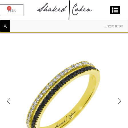
0
₪
0