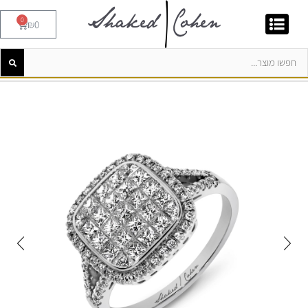
0
₪
0