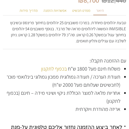
₪
8,700
₪
12,440
תיאור
מפרט תכשיט
אפשרויות הזמנה
מדריך מידות
טבעת יהלומים מיוחדת. במרכז משובצים 25 יהלומים בחיתוך פרינסס ובשיבוץ
INVISIBLE המשווה ליהלומים מראה של מרבד. בנוסף משובצים 54 יהלומים
בחיתוך עגול ובמשקל 0.26 קראט. סה"כ 79 יהלומים במשקל 1.28 קראט. ניתן
לשלבה עם עגילים ותליון תואמים.
עם ההזמנה תקבלו:
משלוח חינם מעל 1800 ש"ח
בכפוף לתקנון
תעודת הערכה / תעודה גמולוגית ממכון גמולוגי בינלואמי מוכר
(לתכשיטים שעלותם מעל 2000 ש"ח)
אחריות מלאה למוצר הכוללת ניקוי ושינוי מידה – חינם (בכפוף
לתקנון)
אריזה מהודרת ויוקרתית
* לאחר ביצוע ההזמנה נחזור אליכם טלפונית על-מנת