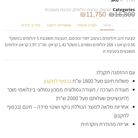
Categories
טבעות
,
טבעות יהלומים
,
טבעות מעוצבות
₪
11,750
₪
16,800
תיאור
מפרט תכשיט
אפשרויות הזמנה
מדריך מידות
טבעת זהב ויהלומים בעיצוב יחודי ומהמם. הטבעת משובצת 5 יהלומים במשקל
0.56 קראט ו- 269 יהלומים נוספים במשקל 1.41 קראט. סה"כ 1.97 קראט יהלומים
משובצים בטבעת זו.
עם ההזמנה תקבלו:
משלוח חינם מעל 1800 ש"ח
בכפוף לתקנון
תעודת הערכה / תעודה גמולוגית ממכון גמולוגי בינלואמי מוכר
(לתכשיטים שעלותם מעל 2000 ש"ח)
אחריות מלאה למוצר הכוללת ניקוי ושינוי מידה – חינם (בכפוף
לתקנון)
אריזה מהודרת ויוקרתית