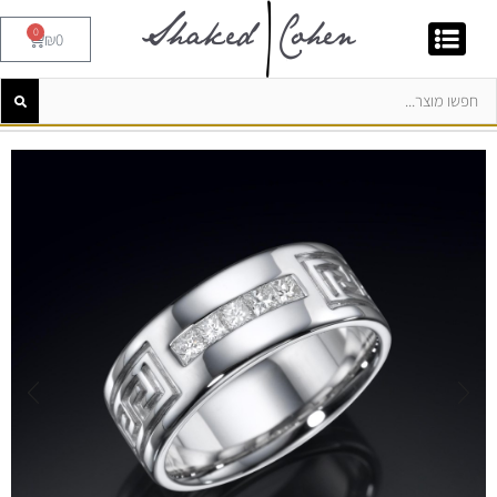
0
₪
0