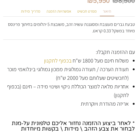
₪
5,950
₪
8,500
תיאור
מפרט תכשיט
אפשרויות הזמנה
מדריך מידות
טבעת גברים מעוצבת ומסוגננת עשויה זהב, משובצת 5 יהלומים בחיתוך פרינסס
מיוחד במשקל 0.33 קראט.
עם ההזמנה תקבלו:
משלוח חינם מעל 1800 ש"ח
בכפוף לתקנון
תעודת הערכה / תעודה גמולוגית ממכון גמולוגי בינלואמי מוכר
(לתכשיטים שעלותם מעל 2000 ש"ח)
אחריות מלאה למוצר הכוללת ניקוי ושינוי מידה – חינם (בכפוף
לתקנון)
אריזה מהודרת ויוקרתית
* לאחר ביצוע ההזמנה נחזור אליכם טלפונית על-מנת
לבחור את צבע הזהב \ מידות \ בקשות מיוחדות