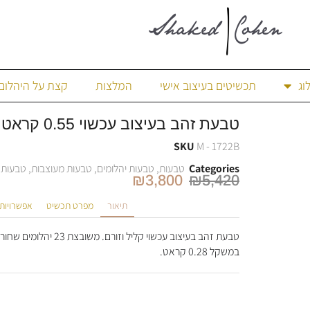
וג
תכשיטים בעיצוב אישי
המלצות
קצת על היהלום
טבעת זהב בעיצוב עכשוי 0.55 קראט יהלומים שחורים ולבנים.
SKU
M - 1722B
Categories
טבעות
,
טבעות יהלומים
,
טבעות מעוצבות
,
טבעות 
₪
3,800
₪
5,420
תיאור
מפרט תכשיט
אפשרויות
במשקל 0.28 קראט.