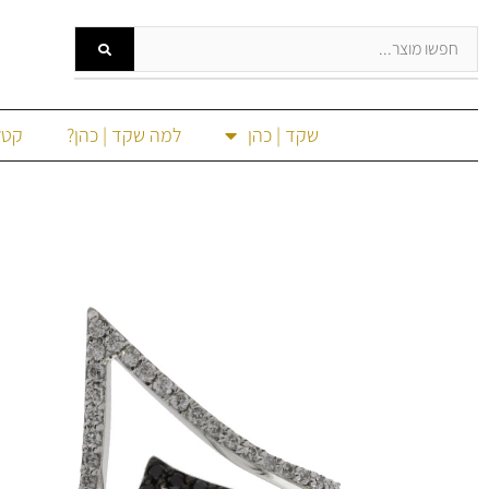
שקד | כהן
למה שקד | כהן?
קטל