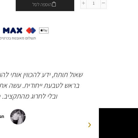
הוספה לסל
 ברמה גבוהה
שאול תותח, ידע להכווין אותי לה
ותיים בחיינו.
בראש לטבעת ייחודית. עשה את 
יהלומים ואבן
ובלי לחרוג מהתקציב. 
פגישות לצורך
 הסופית של
חגי
דה רבה לשאולי