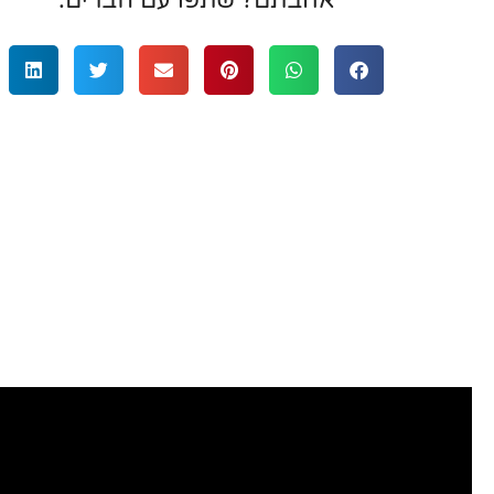
אהבתם? שתפו עם חברים:
רציתי לשתף בשירות מעולה ואיש מקצוע
מאוד שעזר לי לפנק את אשתי באירועים משמע
קניתי 3 מתנות שקשורות לתכשיטים עם 
אמרלד. בכולם היה יחס מעולה, גמישות ב
בחירת ועיצוב התכשיטים וכמובן העבודה
טבעות והעגילים שיצאו פשוט יפיפיים!” תו