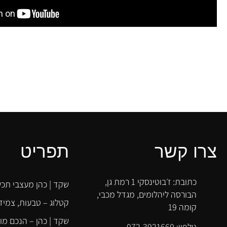
שקד!
דימה זולוטריוב
צרו קשר
תפריט
כתובת: ז׳בוטינסקי 1 רמת גן,
שקד | כהן מעצבי תכש
הבורסה ליהלומים, מגדל מכבי,
קטלוג – טבעות, צמידי
קומה 19
שקד | כהן – הנכם מו
טלפון: 072-3921660