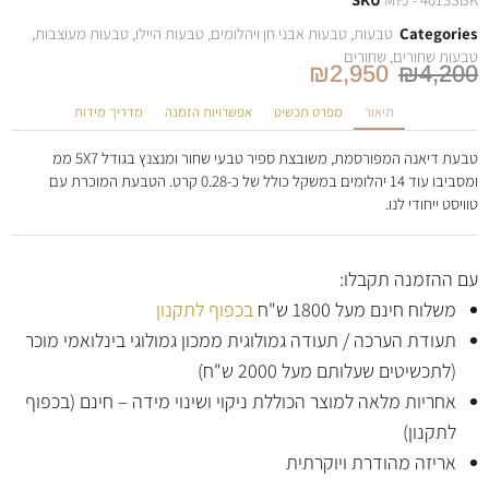
Categories
טבעות
,
טבעות אבני חן ויהלומים
,
טבעות היילו
,
טבעות מעוצבות
,
טבעות שחורים
,
שחורים
₪
2,950
₪
4,200
תיאור
מפרט תכשיט
אפשרויות הזמנה
מדריך מידות
טבעת דיאנה המפורסמת, משובצת ספיר טבעי שחור ומנצנץ בגודל 5X7 ממ
ומסביבו עוד 14 יהלומים במשקל כולל של כ-0.28 קרט. הטבעת המוכרת עם
טוויסט ייחודי לנו.
עם ההזמנה תקבלו:
משלוח חינם מעל 1800 ש"ח
בכפוף לתקנון
תעודת הערכה / תעודה גמולוגית ממכון גמולוגי בינלואמי מוכר
(לתכשיטים שעלותם מעל 2000 ש"ח)
אחריות מלאה למוצר הכוללת ניקוי ושינוי מידה – חינם (בכפוף
לתקנון)
אריזה מהודרת ויוקרתית