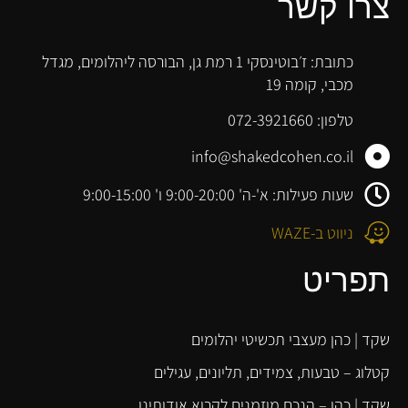
צרו קשר
כתובת: ז׳בוטינסקי 1 רמת גן, הבורסה ליהלומים, מגדל
מכבי, קומה 19
טלפון: 072-3921660
info@shakedcohen.co.il
שעות פעילות: א'-ה' 9:00-20:00 ו' 9:00-15:00
ניווט ב-WAZE
תפריט
שקד | כהן מעצבי תכשיטי יהלומים
קטלוג – טבעות, צמידים, תליונים, עגילים
שקד | כהן – הנכם מוזמנים לקרוא אודותינו