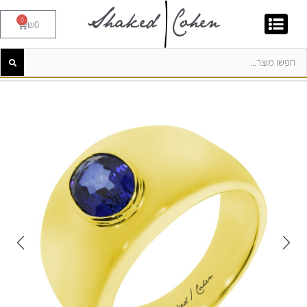
0
₪
0