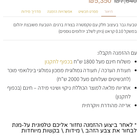
₪
5,350
₪
7,640
תיאור
מפרט תכשיט
אפשרויות הזמנה
מדריך מידות
טבעת גבר בעיצוב חלק עם טקסטורה בצורת ברגים. הטבעת משובצת יהלום
במשקל 0.10 קראט (ניתן לשלב יהלומים נוספים)
עם ההזמנה תקבלו:
משלוח חינם מעל 1800 ש"ח
בכפוף לתקנון
תעודת הערכה / תעודה גמולוגית ממכון גמולוגי בינלואמי מוכר
(לתכשיטים שעלותם מעל 2000 ש"ח)
אחריות מלאה למוצר הכוללת ניקוי ושינוי מידה – חינם (בכפוף
לתקנון)
אריזה מהודרת ויוקרתית
* לאחר ביצוע ההזמנה נחזור אליכם טלפונית על-מנת
לבחור את צבע הזהב \ מידות \ בקשות מיוחדות