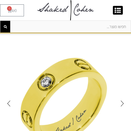
0
₪
0