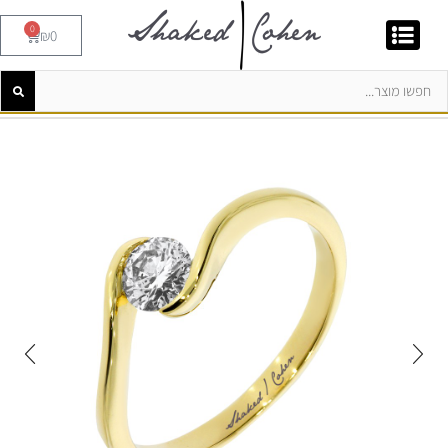
0
₪
0