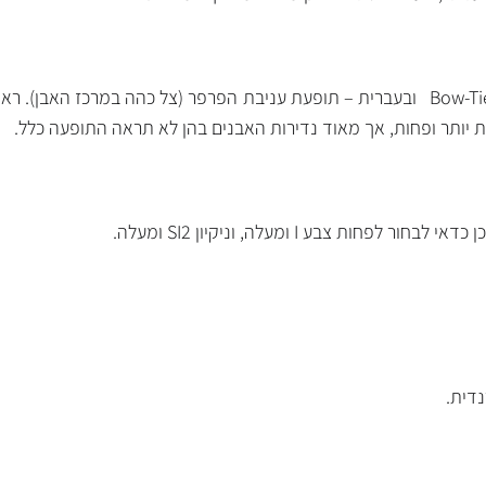
חשוב לבחור בחיתוך מדויק כדי להימנע מתופעת ה־Bow-Tie ובעברית – תופעת עניבת הפרפר (צל 
ת יותר ופחות, אך מאוד נדירות האבנים בהן לא תראה התופעה כלל.
ות צבע I ומעלה, וניקיון SI2 ומעלה.
דית.