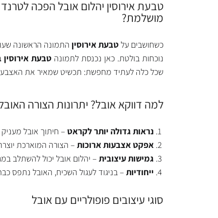
טבעת אירוסין יהלום אובל הפכה לטרנד 
מושלמת?
כשחושבים על
טבעת אירוסין
התמונה הראשונה שעולה 
נוכחות בולטת. כאן נכנסת לתמונה
טבעת אירוסין 
שכל כלה לעתיד מחפשת: תכשיט שמאיר את האצבע, נר
למה דווקא אובל? יתרונות הצורה האובל
נראות גדולה יותר לקראט
– חיתוך אובל מעניק א
אפקט אצבעות ארוכות
– הצורה המוארכת יוצרת
גמישות עיצובית
– יהלום אובל יכול להשתלב במגו
ייחודיות
– בניגוד לעגול השכיח, האובל נתפס כבח
סוגי עיצובים פופולריים עם אובל