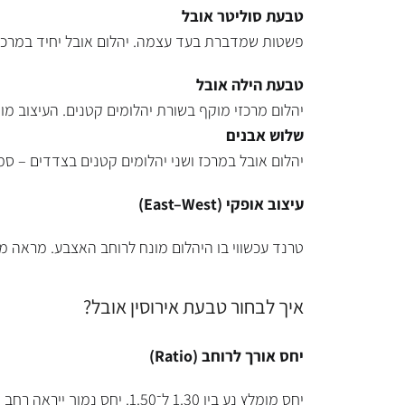
טבעת סוליטר אובל
פשטות שמדברת בעד עצמה. יהלום אובל יחיד במרכז על
טבעת הילה אובל
יהלום מרכזי מוקף בשורת יהלומים קטנים. העיצוב מו
שלוש אבנים
יהלום אובל במרכז ושני יהלומים קטנים בצדדים – סמל
עיצוב אופקי
(East–West)
טרנד עכשווי בו היהלום מונח לרוחב האצבע. מראה מו
איך לבחור טבעת אירוסין אובל?
יחס אורך לרוחב
(Ratio)
יחס מומלץ נע בין 1.30 ל־1.50. יחס נמוך ייראה רחב ועגלגל, בעוד יחס גבוה ייתן מראה מוארך במיוחד.