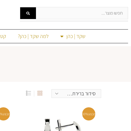
שקד | כהן
למה שקד | כהן?
קטל
מבצע
30%
מבצע
0%