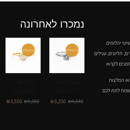
נמכרו לאחרונה
יטי יהלומים
מבצע
30%
מבצע
30%
ם, תליונים, עגילים
זמנים לקרוא
או המלצות
טבעת פאווה –
טבעת סופי –
מלח פלפל
מלח פלפל
נשמח לתת לכם
₪
3,550
₪
5,060
₪
3,250
₪
4,640