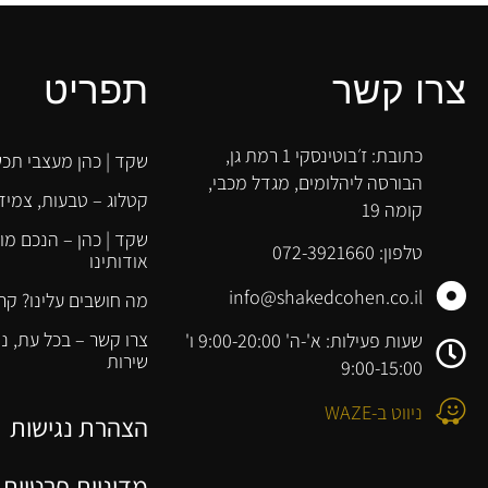
צרו קשר
תפריט
כתובת: ז׳בוטינסקי 1 רמת גן,
שקד | כהן מעצבי תכש
הבורסה ליהלומים, מגדל מכבי,
קטלוג – טבעות, צמידי
קומה 19
שקד | כהן – הנכם מו
טלפון: 072-3921660
אודותינו
info@shakedcohen.co.il
מה חושבים עלינו? קר
צרו קשר – בכל עת, 
שעות פעילות: א'-ה' 9:00-20:00 ו'
שירות
9:00-15:00
ניווט ב-WAZE
הצהרת נגישות
מדיניות פרטיות