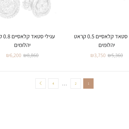
עגילי סטאד קלאסיים 0.5 קראט
עגילי ס
יהלומים
יהלומים
₪
6,200
₪
8,860
₪
3,750
₪
5,360
…
4
2
1