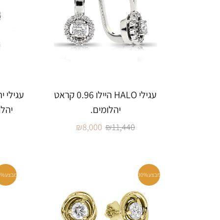
עגילי HALO היילו 0.96 קראט
יהלומים.
יהלומי
₪
8,000
₪
11,440
מבצע
30%
מבצע
0%