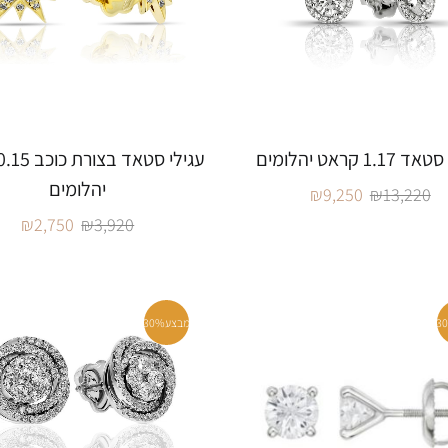
1.1 קראט יהלומים
יהלומים
₪
9,250
₪
13,220
₪
2,750
₪
3,920
3
מבצע
30%