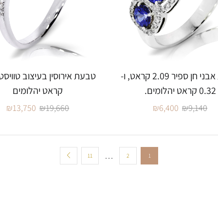
טבעת אבני חן ספיר 2.09 קראט, ו-
0.32 קראט יהלומים.
קראט יהלומים
₪
13,750
₪
19,660
₪
6,400
₪
9,140
…
11
2
1