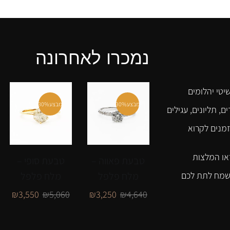
נמכרו לאחרונה
יטי יהלומים
מבצע
30%
מבצע
30%
ם, תליונים, עגילים
זמנים לקרוא
או המלצות
טבעת פאווה –
טבעת סופי –
מלח פלפל
מלח פלפל
נשמח לתת לכם
₪
3,550
₪
5,060
₪
3,250
₪
4,640