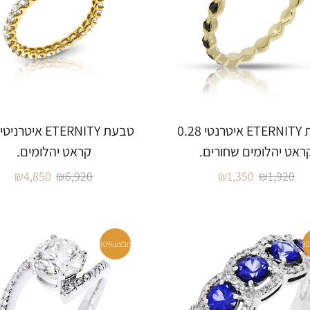
טבעת ETERNITY איטרנטי 0.28
ראט יהלומים שחורים.
קראט יהלומים.
₪
4,850
₪
6,920
₪
1,350
₪
1,920
3
מבצע
30%