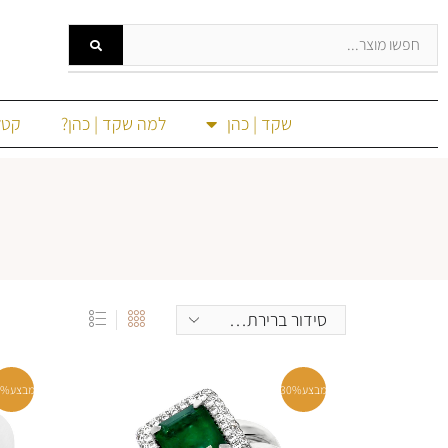
שקד | כהן
למה שקד | כהן?
קטל
מבצע
30%
מבצע
0%