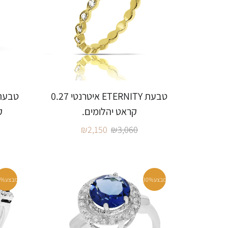
טבעת ETERNITY איטרנטי 0.27
קראט יהלומים.
ק
₪
2,150
₪
3,060
מבצע
30%
מבצע
0%