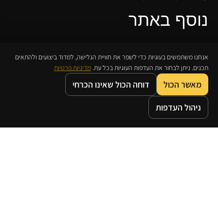
נוסף באתר
בלוג – בכדי להבין מה רוכשים
אנחנו משתמשים בעוגיות כדי לשפר את חוויית הגלישה, למדוד ביצועים ולהתאים
תכנים. ניתן לבחור את העדפות העוגיות בכל עת.
מדיניות פרטיות
גבר! אל תשבור את הראש…
מאשר הכול
דוחה הכול שאינו הכרחי
סיבות טובות לבחור שקד | כהן
0
0
תכשיטי יהלומים בעיצוב אישי
ניהול העדפות
דף הבית
חנות
משאלות
עגלת קניות
מדריך מדידת טבעת
מדיניות החזרת מוצרים ואחריות