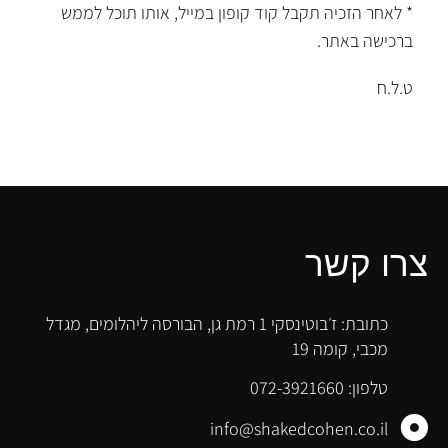
* לאחר הזכיה תקבל קוד קופון במייל, אותו תוכל לממש
ברכישה באתר.
ט.ל.ח
צרו קשר
כתובת: ז׳בוטינסקי 1 רמת גן, הבורסה ליהלומים, מגדל
מכבי, קומה 19
טלפון: 072-3921660
info@shakedcohen.co.il