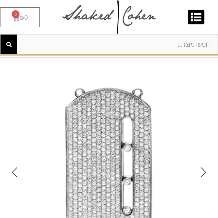
0
₪
0