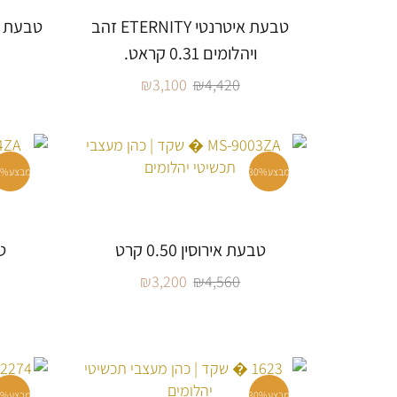
טבעת איטרנטי ETERNITY זהב
ויהלומים 0.31 קראט.
₪
3,100
₪
4,420
מבצע
30%
מבצע
0%
טבעת אירוסין 0.50 קרט
טב
₪
3,200
₪
4,560
מבצע
30%
מבצע
0%