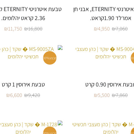
טבעת איטרנטי ETERNITY, אבני חן
טבעת א
אמרלד 1.90קראט.
2.36 קראט יהלומים.
₪
11,750
₪
16,800
₪
4,950
₪
7,060
3
מבצע
30%
עת אירוסין 0.90 קרט
טבעת אירוסין 1 קרט
₪
6,600
₪
9,420
₪
5,500
₪
7,860
3
מבצע
30%