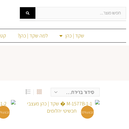
שקד | כהן
למה שקד | כהן?
קטל
מבצע
30%
מבצע
0%