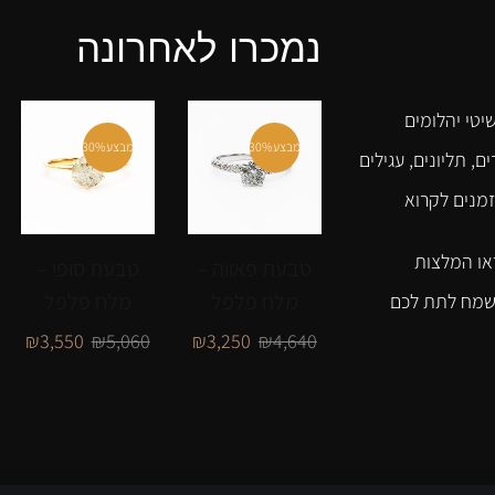
נמכרו לאחרונה
יטי יהלומים
מבצע
30%
מבצע
30%
ם, תליונים, עגילים
זמנים לקרוא
או המלצות
טבעת פאווה –
טבעת סופי –
מלח פלפל
מלח פלפל
נשמח לתת לכם
₪
3,550
₪
5,060
₪
3,250
₪
4,640